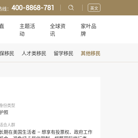
400-8868-781
英文
热线：
直
主题活
全球资
家叶品
动
讯
牌
保移民
人才类移民
留学移民
其他移民
身份类型
护照
适合人群
长期在美国生活者 – 想享有投票权、政府工作