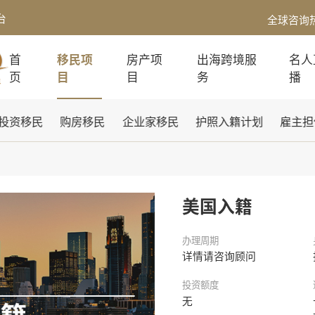
台
全球咨询
首
移民项
房产项
出海跨境服
名人
页
目
目
务
播
投资移民
购房移民
企业家移民
护照入籍计划
雇主担
美国入籍
办理周期
详情请咨询顾问
投资额度
无