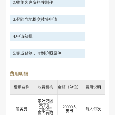
2.收集客户资料并制作
3.登陆当地提交续签申请
4.申请获批
5.完成贴签，收到护照原件
费用明细
费用名称
收费机构
金额（单位）
费用说明
家叶鸿图
天下(广
20000人
服务费
州)投资
每人每次
民币
顾问有限