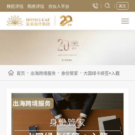
移民评估
购房评估
合伙人平台
英文
-
-
-
首页
出海跨境服务
身份管家
大国绿卡续签+入籍