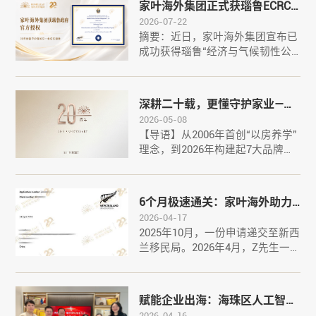
家叶海外集团正式获瑙鲁ECRCP
2026-07-22
项目官方授权，身份规划服务再
摘要：近日，家叶海外集团宣布已
添权威认证
成功获得瑙鲁“经济与气候韧性公
民计划”（ECRCP）的官方授权代
理资质。该资质可通过ECRCP项目
官网公开查询，彰显了集团在投资
深耕二十载，更懂守护家业——
移民领域20年积累的专业性与合规
2026-05-08
家叶海外集团辉煌发展纪实
性，为高净值家庭的身份规划提供
【导语】从2006年首创“以房养学”
了又一可靠选择。官方授权，资质
理念，到2026年构建起7大品牌矩
透···
阵、7城全球服务网络的集团格
局，家叶海外走过了波澜壮阔的二
十年。这二十年，是中国高净值家
6个月极速通关：家叶海外助力Z
庭全球化布局的二十年，也是家叶
2026-04-17
先生新西兰绿名单电气工程技术
海外从行业拓荒者成长为领军者的
2025年10月，一份申请递交至新西
员岗位成功获批
二十年。2025年，家叶焕新品牌口
兰移民局。2026年4月，Z先生一
号···
家正式收到居民签证批准函——从
递交到获批，前后不过6个月，全
程无电调、无补料。这听起来像是
赋能企业出海：海珠区人工智能
一个"顺利"的故事，但真正了解新
2026-04-16