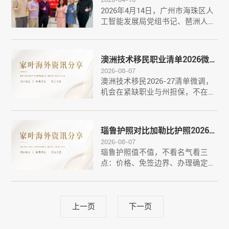
发展局党组书记余丽慧一行到访
西兰绿名单审理逻辑的人会知道，
2026年4月14日，广州市海珠区人
家叶海外集团
这个结果的背后，并不简单···
工智能发展局党组书记、琶洲人工
智能与数字经济试验区管理委员会
（简称"琶洲管委会"）主任余丽慧
一行到访家叶海外集团。在广州迈
澳洲技术移民职业清单2026微调
向高质量发展的蓝图中，琶洲已不
2026-08-07
信号
仅是一个地理概念，更是万亿级规
澳洲技术移民2026-27清单微调，
模的战略支点。此次到访···
机会在紧缺职业与州担保，不在盲
目凑分。核心信号：新财年配额结
构已定澳洲2026-27财年技术移民
总配额维持高位，但内部结构明显
瑙鲁护照对比加勒比护照2026重
倾斜：医疗、工程、幼教、护理类
2026-08-07
估
紧缺职业占比扩大，州担保
瑙鲁护照值不值，不看名气看三
（190/491）通道获更多名额。澳
点：价格、免签边界、办理确定
洲技术移民···
性。核心事实：9万优惠窗口仍在
瑙鲁投资入籍（ECRCP）2026年
优惠门槛维持在9万美元左右，截
止日2026年12月31日。对比加勒
上一页
下一页
比主流护照旧政约13到15万美元的
投入，瑙鲁护照在价格带上明显下