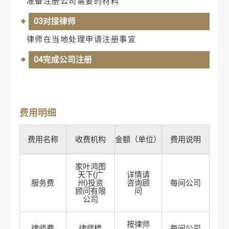
准备注册公司需要的材料
03对接律师
律师在当地处理申请注册事宜
04完成公司注册
费用明细
费用名称
收费机构
金额（单位）
费用说明
家叶鸿图
天下(广
详情请
服务费
州)投资
咨询顾
每间公司
顾问有限
问
公司
按律师
律师费
律师楼
每间公司