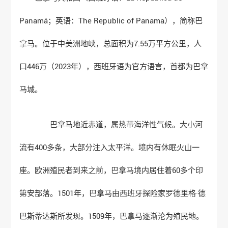
Panamá；英语：The Republic of Panama），简称巴
拿马。位于中美洲地峡，总面积为7.55万平方公里，人
口446万（2023年），西班牙语为官方语言，首都为巴拿
马城。
巴拿马地近赤道，属热带海洋性气候。大小河
流有400多条，大部分注入太平洋。境内有休眠火山一
座。欧洲殖民者到来之前，巴拿马境内居住着60多个印
第安部落。1501年，巴拿马由西班牙探险家罗德里格·德
巴斯蒂达斯所发现。1509年，巴拿马逐渐沦为殖民地。