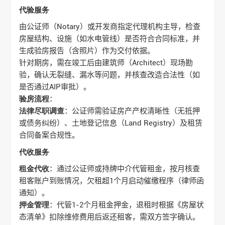
代验服务
由公证师（Notary）或开发商指定代理机构主导，检查
房屋结构、设施（如水电管线）是否符合合同标准，并
生成验房报告（含照片）作为交付依据‌。
针对期房，需在竣工后由建筑师（Architect）现场勘
验，确认无裂缝、漏水等问题，并核查改造合法性（如
是否通过AIP审批）‌。
验房流程
‌：
法律尽职调查
‌：公证师需验证房产产权清晰性（无抵押
或债务纠纷）、土地登记信息（Land Registry）及租赁
合同备案合规性‌。
代收服务
租金代收
‌：通过公证师或持牌中介代管租金，按月核查
租客账户到账情况，欠租超1个月启动催缴程序（律师函
通知）‌。
押金管理
‌：代管1-2个月租金押金，退租时根据《房屋状
态清单》扣除维修费用后返还租客，需双方签字确认‌。