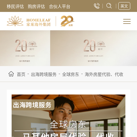
移民评估
购房评估
合伙人平台
英文
-
-
-
首页
出海跨境服务
全球房东
海外房屋代验、代收