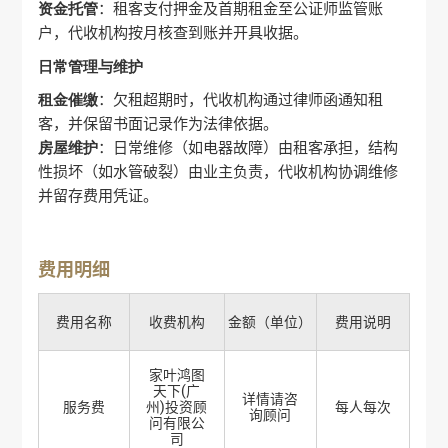
资金托管
‌：租客支付押金及首期租金至公证师监管账
户，代收机构按月核查到账并开具收据‌。
日常管理与维护
租金催缴
‌：欠租超期时，代收机构通过律师函通知租
客，并保留书面记录作为法律依据‌。
房屋维护
‌：日常维修（如电器故障）由租客承担，结构
性损坏（如水管破裂）由业主负责，代收机构协调维修
并留存费用凭证‌。
费用明细
费用名称
收费机构
金额（单位）
费用说明
家叶鸿图
天下(广
详情请咨
服务费
州)投资顾
每人每次
询顾问
问有限公
司