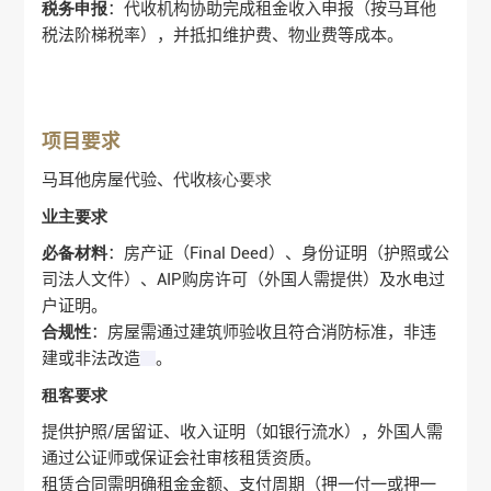
税务申报
‌：代收机构协助完成租金收入申报（按马耳他
税法阶梯税率），并抵扣维护费、物业费等成本‌。
项目要求
马耳他房屋代验、代收
核心要求
业主要求
必备材料
‌：房产证（Final Deed）、身份证明（护照或公
司法人文件）、AIP购房许可（外国人需提供）及水电过
户证明‌。
合规性
‌：房屋需通过建筑师验收且符合消防标准，非违
建或非法改造‌
。
租客要求
提供护照/居留证、收入证明（如银行流水），外国人需
通过公证师或保证会社审核租赁资质‌。
租赁合同需明确租金金额、支付周期（押一付一或押一