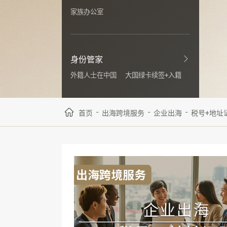
家族办公室
身份管家
外籍人士在中国
大国绿卡续签+入籍
-
-
-
首页
出海跨境服务
企业出海
税号+地址