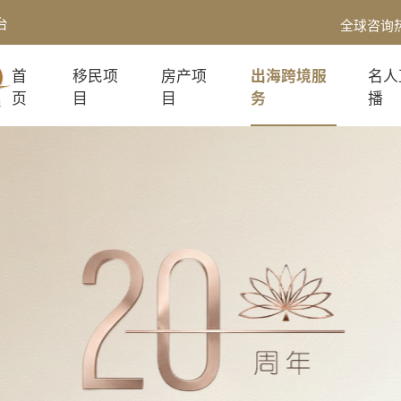
台
全球咨询
首
移民项
房产项
出海跨境服
名人
页
目
目
务
播