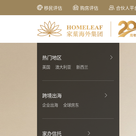
移民评估
购房评估
合伙人平
热门地区
美国
澳大利亚
新西兰
跨境出海
企业出海
全球房东
家办信托