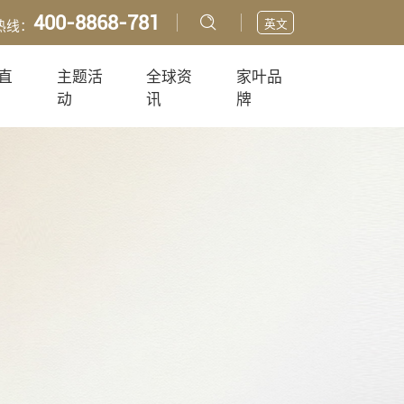
400-8868-781
英文
热线：
直
主题活
全球资
家叶品
动
讯
牌