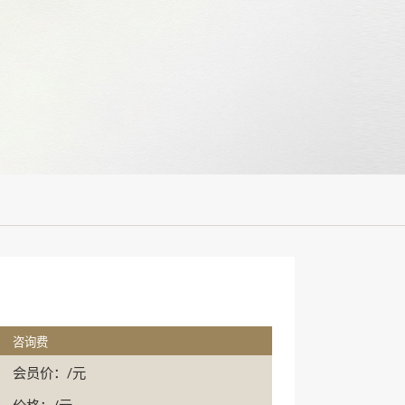
咨询费
会员价：/元